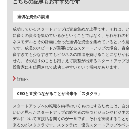
こちらの記事もおすすめです
適切な資金の調達
成功しているスタートアップは資金集めが上手です。それは、
に多くの資金を集めているかということではなく、それぞれの
ネスモデルとその計画に合った適切な資金を集めているという
です。成長のスピードが重要になるスタートアップの場合、資
多すぎても少なすぎてもビジネスの躍進を妨げることになりか
せん。その辺りのことも踏まえて調整が出来るスタートアップ
投資家にも信用されて成功しやすいという傾向があります。
詳細へ
CEOと直接つながることが出来る「スタクラ」
スタートアップへの転職を納得のいくものにするためには、自
いいと思ったスタートアップの経営者の持つビジョンやビジネ
デルについて直接話を聞くのが一番です。それを実現すること
来るのがスタクラです。スタクラは、優良スタートアップやベ