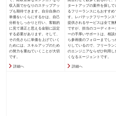
収入面でかなりのステップアッ
タートアップの案件を探して
プも期待できます。自分自身の
るフリーランスにもおすすめ
単価をいくらにするかは、自己
す。レバテックフリーランス
分析をしっかりと行い、客観的
提供されるサービスは全て無
に見て適正と思える金額に設定
ですが、担当のコーディネー
する必要があります。そして、
ーの手厚いサポートは、相談
その先さらに単価を上げていく
ら参画後のフォローまでしっ
ためには、スキルアップのため
りしているので、フリーラン
の努力を重ねていくことが大切
のエンジニアならぜひ利用し
です。
くなるエージェントです。
詳細へ
詳細へ