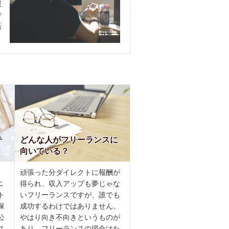
限
で
活
テ
どんな人がフリーランスに
向いている？
頑張った分ダイレクトに報酬が
ニ
得られ、収入アップも夢じゃな
ト
いフリーランスですが、誰でも
保
成功するわけではありません。
公
やはり向き不向きというものが
ス
あり、フリーランスの場合はた