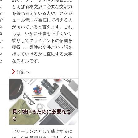
い
とえば価格交渉に必要な交渉力
で
を兼ね備えている人や、スケジ
で
ュール管理を徹底して行える人
料
が向いていると言えます。これ
タ
らは、いかに仕事を上手くやり
か
繰りしてクライアントの信頼を
か
獲得し、案件の交渉ごとへ話を
ス
持っていけるかに直結する大事
た
なスキルです。
詳細へ
長く続けるために必要なこ
と
フリーランスとして成功するに
は、自己管理が重要です。自由