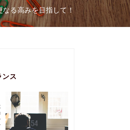
更なる高みを目指して！
ランス
収
お
分
方