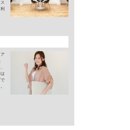
るス
て利
トア
決
は、
では
プで
う。
ま