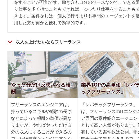
をすることが可能です。働き方も自分のペースなので、できる
り仕事を多く持つこともできれば、ゆったり仕事をすることも
きます。案件探しは、個人で行うよりも専門のエージェントを
用した方が何かと便利で効率的です。
収入を上げたいならフリーランス
やった分だけ反映される報
業界TOPの高単価「レバ
酬
ックフリーランス」
フリーランスのエンジニアは、
「レバテックフリーランス」
持っているスキルや経験の長さ
は、フリーランスのITエンジ
などによって報酬の単価が異な
ア専門の案件紹介エージェン
りますが、やればやっただけ自
として高い人気があります。
分の収入にすることができるの
有している案件数は公開、非
で、経験豊富なエンジニアなら
開合わせて数多くあるので、