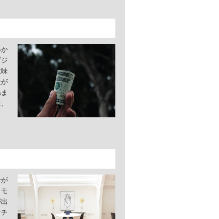
いか
ビジ
意味
金が
ねま
は、
分が
スモ
が出
ンチ